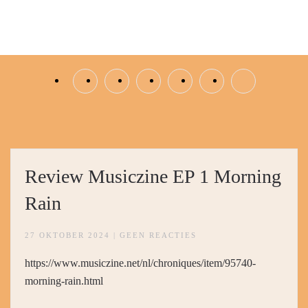
Overslaan en naar de inhoud gaan
Review Musiczine EP 1 Morning
Rain
OP
27 OKTOBER 2024
|
GEEN REACTIES
REVIEW
MUSICZINE
https://www.musiczine.net/nl/chroniques/item/95740-
EP
1
morning-rain.html
MORNING
RAIN