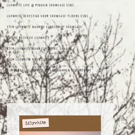
LILYWHITE LIVE @ PINGUIN SHOWCASE ESNS
LILYWHITE BEVESTIGD VOOR SHOWCASE TIJDENS ESNS
STEM LILYWHITE NAAR DE EUROSONIC `SHOWCASE’
FUTURE RECENSIE LILYWHITE
STEM LILYWHITE NAAR EUROSONIC 2026
STEM LILYWHITE NAAR EUROSONIC
KIJK TERUG – LILYWHITE LIVE @ DJAMMEN RTV DRENTHE