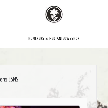
HOME
PERS & MEDIA
NIEUWS
SHOP
dens ESNS