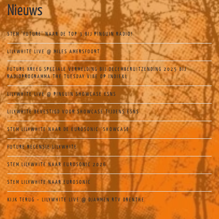
Nieuws
STEM ‘FUTURE’ NAAR DE TOP 3 BIJ PINGUIN RADIO!
LILYWHITE LIVE @ MILES AMERSFOORT
FUTURE KREEG SPECIALE VERMELDING BIJ DECEMBERUITZENDING 2025 BIJ
RADIOPROGRAMMA THE TUESDAY VIBE OP INDIEXL
LILYWHITE LIVE @ PINGUIN SHOWCASE ESNS
LILYWHITE BEVESTIGD VOOR SHOWCASE TIJDENS ESNS
STEM LILYWHITE NAAR DE EUROSONIC `SHOWCASE’
FUTURE RECENSIE LILYWHITE
STEM LILYWHITE NAAR EUROSONIC 2026
STEM LILYWHITE NAAR EUROSONIC
KIJK TERUG – LILYWHITE LIVE @ DJAMMEN RTV DRENTHE