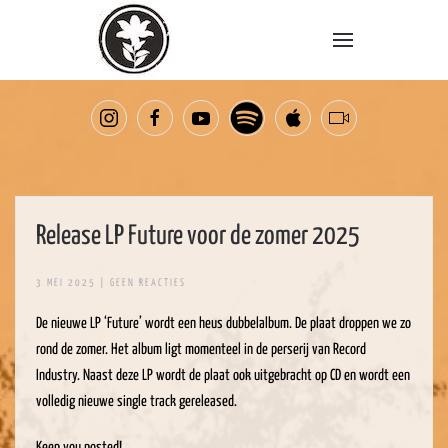
Overslaan en naar de inhoud gaan
Release LP Future voor de zomer 2025
OP
3 MEI 2025
|
GEEN REACTIES
RELEASE
LP
De nieuwe LP ‘Future’ wordt een heus dubbelalbum. De plaat droppen we zo
FUTURE
VOOR
rond de zomer. Het album ligt momenteel in de perserij van Record
DE
ZOMER
Industry. Naast deze LP wordt de plaat ook uitgebracht op CD en wordt een
2025
volledig nieuwe single track gereleased.
Keep you posted!