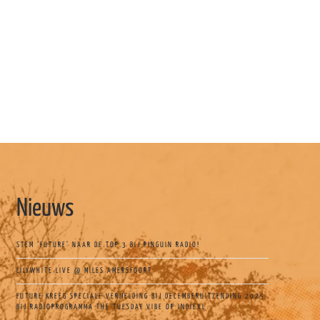
Nieuws
STEM ‘FUTURE’ NAAR DE TOP 3 BIJ PINGUIN RADIO!
LILYWHITE LIVE @ MILES AMERSFOORT
FUTURE KREEG SPECIALE VERMELDING BIJ DECEMBERUITZENDING 2025
BIJ RADIOPROGRAMMA THE TUESDAY VIBE OP INDIEXL