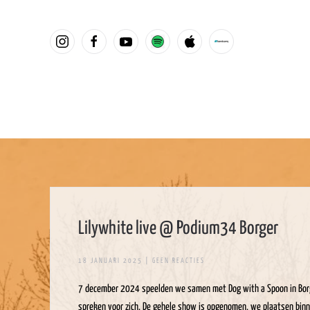
Overslaan en naar de inhoud gaan
Lilywhite live @ Podium34 Borger
OP
18 JANUARI 2025
|
GEEN REACTIES
LILYWHITE
LIVE
7 december 2024 speelden we samen met Dog with a Spoon in Borger.
@
PODIUM34
spreken voor zich. De gehele show is opgenomen, we plaatsen binn