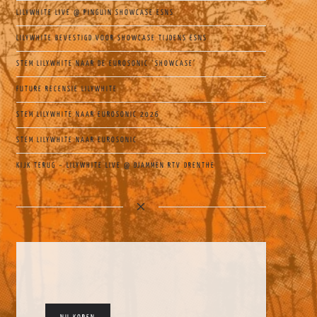
LILYWHITE LIVE @ PINGUIN SHOWCASE ESNS
LILYWHITE BEVESTIGD VOOR SHOWCASE TIJDENS ESNS
STEM LILYWHITE NAAR DE EUROSONIC `SHOWCASE’
FUTURE RECENSIE LILYWHITE
STEM LILYWHITE NAAR EUROSONIC 2026
STEM LILYWHITE NAAR EUROSONIC
KIJK TERUG – LILYWHITE LIVE @ DJAMMEN RTV DRENTHE