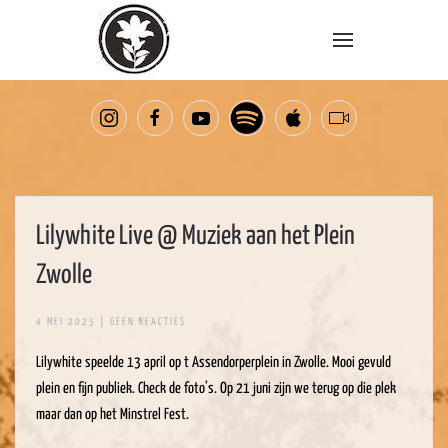
Overslaan en naar de inhoud gaan
Lilywhite Live @ Muziek aan het Plein
Zwolle
OP
4 MEI 2025
|
GEEN REACTIES
LILYWHITE
LIVE
Lilywhite speelde 13 april op t Assendorperplein in Zwolle. Mooi gevuld
@
MUZIEK
plein en fijn publiek. Check de foto’s. Op 21 juni zijn we terug op die plek
AAN
HET
maar dan op het Minstrel Fest.
PLEIN
ZWOLLE