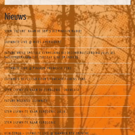
Nieuws
STEM ‘FUTURE’ NAAR DE TOP 3 BIJ PINGUIN RADIO!
LILYWHITE LIVE @ MILES AMERSFOORT
FUTURE KREEG SPECIALE VERMELDING BIJ DECEMBERUITZENDING 2025 BIJ
RADIOPROGRAMMA THE TUESDAY VIBE OP INDIEXL
LILYWHITE LIVE @ PINGUIN SHOWCASE ESNS
LILYWHITE BEVESTIGD VOOR SHOWCASE TIJDENS ESNS
STEM LILYWHITE NAAR DE EUROSONIC `SHOWCASE’
FUTURE RECENSIE LILYWHITE
STEM LILYWHITE NAAR EUROSONIC 2026
STEM LILYWHITE NAAR EUROSONIC
KIJK TERUG – LILYWHITE LIVE @ DJAMMEN RTV DRENTHE