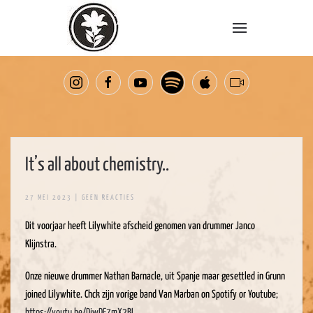
Overslaan en naar de inhoud gaan
It’s all about chemistry..
OP
27 MEI 2023
|
GEEN REACTIES
IT’S
ALL
Dit voorjaar heeft Lilywhite afscheid genomen van drummer Janco
ABOUT
CHEMISTRY..
Klijnstra.
Onze nieuwe drummer Nathan Barnacle, uit Spanje maar gesettled in Grunn
joined Lilywhite. Chck zijn vorige band Van Marban on Spotify or Youtube;
https://youtu.be/DjwDE7mX2BI