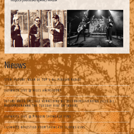
Nieuws
STEM ‘FUTURE’ NAAR DE TOP 3 BIJ PINGUIN RADIO!
LILYWHITE LIVE @ MILES AMERSFOORT
FUTURE KREEG SPECIALE VERMELDING BIJ DECEMBERUITZENDING 2025 BIJ
RADIOPROGRAMMA THE TUESDAY VIBE OP INDIEXL
LILYWHITE LIVE @ PINGUIN SHOWCASE ESNS
LILYWHITE BEVESTIGD VOOR SHOWCASE TIJDENS ESNS