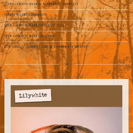
STEM LILYWHITE NAAR DE EUROSONIC `SHOWCASE’
FUTURE RECENSIE LILYWHITE
STEM LILYWHITE NAAR EUROSONIC 2026
STEM LILYWHITE NAAR EUROSONIC
KIJK TERUG – LILYWHITE LIVE @ DJAMMEN RTV DRENTHE